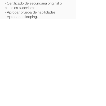
- Certificado de secundaria original o
estudios superiores.
- Aprobar prueba de habilidades
- Aprobar antidoping.
- Aprobar pruebas médicas y rayos X.
- No contar con antecendetes penales.
- Documentos en regla.
- Experiencia laboral (preferible).