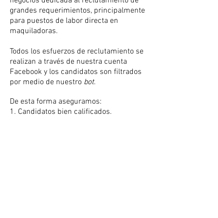
negocios dedicada al reclutamiento de
grandes requerimientos, principalmente
para puestos de labor directa en
maquiladoras.
Todos los esfuerzos de reclutamiento se
realizan a través de nuestra cuenta
Facebook y los candidatos son filtrados
por medio de nuestro
bot
.
De esta forma aseguramos:
1. Candidatos bien calificados.
2. Velocidad de respuesta.
GHR is our new business unit for large
recruitment requirements, focused on
maquiladoras' direct labor positions.
Our recruitment activities are mainly
through our Facebook account, and
the candidates are filtered by our bot.